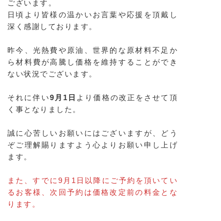
ございます。
ご予約
日頃より皆様の温かいお言葉や応援を頂戴し
深く感謝しております。
Product
昨今、光熱費や原油、世界的な原材料不足か
商品
ら材料費が高騰し価格を維持することができ
ない状況でございます。
それに伴い
9月1日
より価格の改正をさせて頂
く事となりました。
誠に心苦しいお願いにはございますが、どう
ぞご理解賜りますよう心よりお願い申し上げ
ます。
また、すでに9月1日以降にご予約を頂いてい
るお客様、次回予約は価格改定前の料金とな
ります。